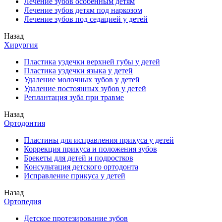
Лечение зубов особенным детям
Лечение зубов детям под наркозом
Лечение зубов под седацией у детей
Назад
Хирургия
Пластика уздечки верхней губы у детей
Пластика уздечки языка у детей
Удаление молочных зубов у детей
Удаление постоянных зубов у детей
Реплантация зуба при травме
Назад
Ортодонтия
Пластины для исправления прикуса у детей
Коррекция прикуса и положения зубов
Брекеты для детей и подростков
Консультация детского ортодонта
Исправление прикуса у детей
Назад
Ортопедия
Детское протезирование зубов